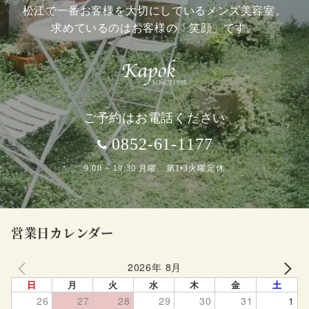
松江で一番お客様を大切にしているメンズ美容室。
求めているのはお客様の「笑顔」です。
ご予約はお電話ください
0852-61-1177
9:00 ~ 19:30 月曜、第1•3火曜定休
営業日カレンダー
2026年 8月
PREV
NEXT
日
月
火
水
木
金
土
26
27
28
29
30
31
1