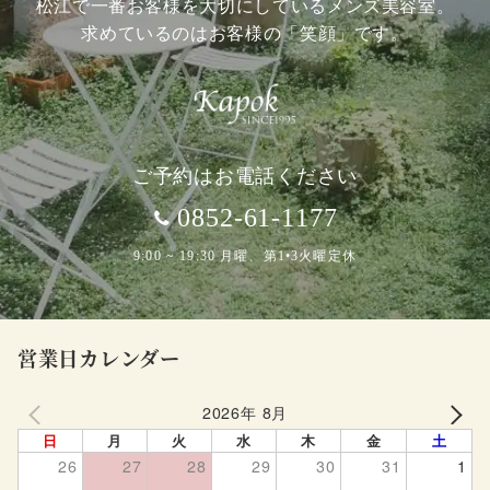
松江で一番お客様を大切にしているメンズ美容室。
求めているのはお客様の「笑顔」です。
ご予約はお電話ください
0852-61-1177
9:00 ~ 19:30 月曜、第1•3火曜定休
営業日カレンダー
2026年 8月
PREV
NEXT
日
月
火
水
木
金
土
26
27
28
29
30
31
1