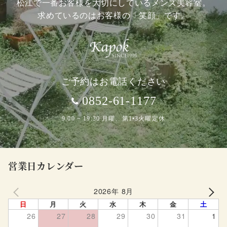
松江で一番お客様を大切にしているメンズ美容室。
求めているのはお客様の「笑顔」です。
ご予約はお電話ください
0852-61-1177
9:00 ~ 19:30 月曜、第1•3火曜定休
営業日カレンダー
2026年 8月
PREV
NEXT
日
月
火
水
木
金
土
26
27
28
29
30
31
1