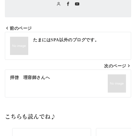
前のページ
投
たまにはSPA以外のブログです。
稿
ナ
ビ
次のページ
ゲ
拝啓 理容師さんへ
ー
シ
ョ
こちらも読んでね♪
ン